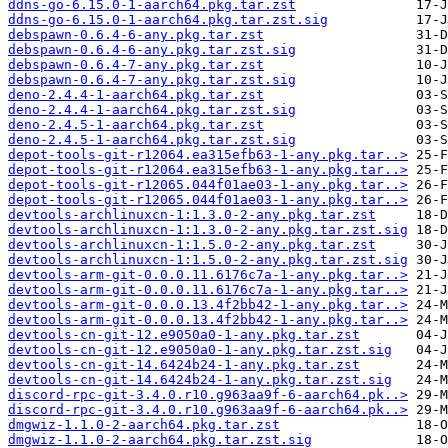
ddns-go-6.15.0-1-aarch64.pkg.tar.zst
ddns-go-6.15.0-1-aarch64.pkg.tar.zst.sig
debspawn-0.6.4-6-any.pkg.tar.zst
debspawn-0.6.4-6-any.pkg.tar.zst.sig
debspawn-0.6.4-7-any.pkg.tar.zst
debspawn-0.6.4-7-any.pkg.tar.zst.sig
deno-2.4.4-1-aarch64.pkg.tar.zst
deno-2.4.4-1-aarch64.pkg.tar.zst.sig
deno-2.4.5-1-aarch64.pkg.tar.zst
deno-2.4.5-1-aarch64.pkg.tar.zst.sig
depot-tools-git-r12064.ea315efb63-1-any.pkg.tar..>
depot-tools-git-r12064.ea315efb63-1-any.pkg.tar..>
depot-tools-git-r12065.044f01ae03-1-any.pkg.tar..>
depot-tools-git-r12065.044f01ae03-1-any.pkg.tar..>
devtools-archlinuxcn-1:1.3.0-2-any.pkg.tar.zst
devtools-archlinuxcn-1:1.3.0-2-any.pkg.tar.zst.sig
devtools-archlinuxcn-1:1.5.0-2-any.pkg.tar.zst
devtools-archlinuxcn-1:1.5.0-2-any.pkg.tar.zst.sig
devtools-arm-git-0.0.0.11.6176c7a-1-any.pkg.tar..>
devtools-arm-git-0.0.0.11.6176c7a-1-any.pkg.tar..>
devtools-arm-git-0.0.0.13.4f2bb42-1-any.pkg.tar..>
devtools-arm-git-0.0.0.13.4f2bb42-1-any.pkg.tar..>
devtools-cn-git-12.e9050a0-1-any.pkg.tar.zst
devtools-cn-git-12.e9050a0-1-any.pkg.tar.zst.sig
devtools-cn-git-14.6424b24-1-any.pkg.tar.zst
devtools-cn-git-14.6424b24-1-any.pkg.tar.zst.sig
discord-rpc-git-3.4.0.r10.g963aa9f-6-aarch64.pk..>
discord-rpc-git-3.4.0.r10.g963aa9f-6-aarch64.pk..>
dmgwiz-1.1.0-2-aarch64.pkg.tar.zst
dmgwiz-1.1.0-2-aarch64.pkg.tar.zst.sig