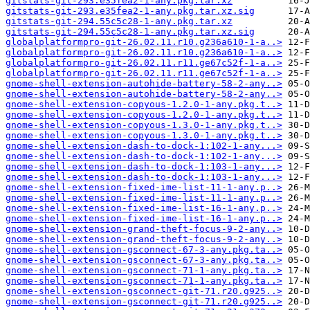
gitstats-git-293.e35fea2-1-any.pkg.tar.xz
gitstats-git-293.e35fea2-1-any.pkg.tar.xz.sig
gitstats-git-294.55c5c28-1-any.pkg.tar.xz
gitstats-git-294.55c5c28-1-any.pkg.tar.xz.sig
globalplatformpro-git-26.02.11.r10.g236a610-1-a..>
globalplatformpro-git-26.02.11.r10.g236a610-1-a..>
globalplatformpro-git-26.02.11.r11.ge67c52f-1-a..>
globalplatformpro-git-26.02.11.r11.ge67c52f-1-a..>
gnome-shell-extension-autohide-battery-58-2-any..>
gnome-shell-extension-autohide-battery-58-2-any..>
gnome-shell-extension-copyous-1.2.0-1-any.pkg.t..>
gnome-shell-extension-copyous-1.2.0-1-any.pkg.t..>
gnome-shell-extension-copyous-1.3.0-1-any.pkg.t..>
gnome-shell-extension-copyous-1.3.0-1-any.pkg.t..>
gnome-shell-extension-dash-to-dock-1:102-1-any...>
gnome-shell-extension-dash-to-dock-1:102-1-any...>
gnome-shell-extension-dash-to-dock-1:103-1-any...>
gnome-shell-extension-dash-to-dock-1:103-1-any...>
gnome-shell-extension-fixed-ime-list-11-1-any.p..>
gnome-shell-extension-fixed-ime-list-11-1-any.p..>
gnome-shell-extension-fixed-ime-list-16-1-any.p..>
gnome-shell-extension-fixed-ime-list-16-1-any.p..>
gnome-shell-extension-grand-theft-focus-9-2-any..>
gnome-shell-extension-grand-theft-focus-9-2-any..>
gnome-shell-extension-gsconnect-67-3-any.pkg.ta..>
gnome-shell-extension-gsconnect-67-3-any.pkg.ta..>
gnome-shell-extension-gsconnect-71-1-any.pkg.ta..>
gnome-shell-extension-gsconnect-71-1-any.pkg.ta..>
gnome-shell-extension-gsconnect-git-71.r20.g925..>
gnome-shell-extension-gsconnect-git-71.r20.g925..>