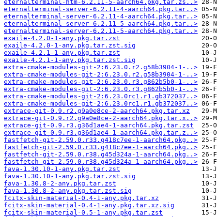
eternalterminal-htm-6.2.11-5-aarch64.pkg.tar.zs..>
eternalterminal-server-6.2.11-4-aarch64.pkg.tar..>
eternalterminal-server-6.2.11-4-aarch64.pkg.tar..>
eternalterminal-server-6.2.11-5-aarch64.pkg.tar..>
eternalterminal-server-6.2.11-5-aarch64.pkg.tar..>
exaile-4.2.0-1-any.pkg.tar.zst
exaile-4.2.0-1-any.pkg.tar.zst.sig
exaile-4.2.1-1-any.pkg.tar.zst
exaile-4.2.1-1-any.pkg.tar.zst.sig
extra-cmake-modules-git-2:6.23.0.r2.g58b3904-1-..>
extra-cmake-modules-git-2:6.23.0.r2.g58b3904-1-..>
extra-cmake-modules-git-2:6.23.0.r3.g862b5b0-1-..>
extra-cmake-modules-git-2:6.23.0.r3.g862b5b0-1-..>
extra-cmake-modules-git-2:6.23.0rc1.r1.gb372037..>
extra-cmake-modules-git-2:6.23.0rc1.r1.gb372037..>
extrace-git-0.9.r2.g9a0e8ce-2-aarch64.pkg.tar.xz
extrace-git-0.9.r2.g9a0e8ce-2-aarch64.pkg.tar.x..>
extrace-git-0.9.r3.g36d1ae4-1-aarch64.pkg.tar.zst
extrace-git-0.9.r3.g36d1ae4-1-aarch64.pkg.tar.z..>
fastfetch-git-2.59.0.r33.g418c7ee-1-aarch64.pkg..>
fastfetch-git-2.59.0.r33.g418c7ee-1-aarch64.pkg..>
fastfetch-git-2.59.0.r38.g45d324a-1-aarch64.pkg..>
fastfetch-git-2.59.0.r38.g45d324a-1-aarch64.pkg..>
fava-1.30.10-1-any.pkg.tar.zst
fava-1.30.10-1-any.pkg.tar.zst.sig
fava-1.30.8-2-any.pkg.tar.zst
fava-1.30.8-2-any.pkg.tar.zst.sig
fcitx-skin-material-0.4-1-any.pkg.tar.xz
fcitx-skin-material-0.4-1-any.pkg.tar.xz.sig
fcitx-skin-material-0.5-1-any.pkg.tar.zst