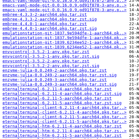
emacs-yaml-mode-git-0.0.16.0.9.gd91f878-2-any.p..>
emacs-yaml-mode-git-0.0.16.0.9.gd91f878-3-any.p..>
emacs-yaml-mode-git-0.0.16.0.9.gd91f878-3-any.p..>
embree-4.3.3-2-aarch64.pkg.tar.zst
embree-4.3.3-2-aarch64.pkg.tar.zst.sig
embree-4.4.0-1-aarch64.pkg.tar.zst
embree-4.4.0-1-aarch64.pkg.tar.zst.sig
emulationstation-git-1837.9e594dfe-1-aarch64.pk..>
emulationstation-git-1837.9e594dfe-1-aarch64.pk..>
emulationstation-git-1839.6234ee52-1-aarch64.pk..>
emulationstation-git-1839.6234ee52-1-aarch64.pk..>
envycontrol-3.5.2-1-any.pkg.tar.zst
envycontrol-3.5.2-1-any.pkg.tar.zst.sig
envycontrol-3.5.2-2-any.pkg.tar.zst
envycontrol-3.5.2-2-any.pkg.tar.zst.sig
enzyme-julia-0.0.249-2-aarch64.pkg.tar.zst
enzyme-julia-0.0.249-2-aarch64.pkg.tar.zst.sig
enzyme-julia-0.0.249-3-aarch64.pkg.tar.zst
enzyme-julia-0.0.249-3-aarch64.pkg.tar.zst.sig
eternalterminal-6.2.11-4-aarch64.pkg.tar.zst
eternalterminal-6.2.11-4-aarch64.pkg.tar.zst.sig
eternalterminal-6.2.11-5-aarch64.pkg.tar.zst
eternalterminal-6.2.11-5-aarch64.pkg.tar.zst.sig
eternalterminal-client-6.2.11-4-aarch64.pkg.tar..>
eternalterminal-client-6.2.11-4-aarch64.pkg.tar..>
eternalterminal-client-6.2.11-5-aarch64.pkg.tar..>
eternalterminal-client-6.2.11-5-aarch64.pkg.tar..>
eternalterminal-htm-6.2.11-4-aarch64.pkg.tar.zst
eternalterminal-htm-6.2.11-4-aarch64.pkg.tar.zs..>
eternalterminal-htm-6.2.11-5-aarch64.pkg.tar.zst