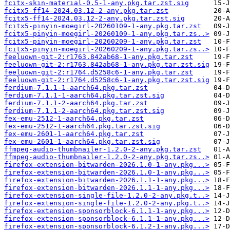
fcitx-skin-material-0.5-1-any.pkg.tar.zst.sig
fcitx5-ff14-2024.03.12-2-any.pkg.tar.zst
fcitx5-ff14-2024.03.12-2-any.pkg.tar.zst.sig
fcitx5-pinyin-moegirl-20260109-1-any.pkg.tar.zst
fcitx5-pinyin-moegirl-20260109-1-any.pkg.tar.zs..>
fcitx5-pinyin-moegirl-20260209-1-any.pkg.tar.zst
fcitx5-pinyin-moegirl-20260209-1-any.pkg.tar.zs..>
feeluown-git-2:r1763.842ab68-1-any.pkg.tar.zst
feeluown-git-2:r1763.842ab68-1-any.pkg.tar.zst.sig
feeluown-git-2:r1764.d5258c6-1-any.pkg.tar.zst
feeluown-git-2:r1764.d5258c6-1-any.pkg.tar.zst.sig
ferdium-7.1.1-1-aarch64.pkg.tar.zst
ferdium-7.1.1-1-aarch64.pkg.tar.zst.sig
ferdium-7.1.1-2-aarch64.pkg.tar.zst
ferdium-7.1.1-2-aarch64.pkg.tar.zst.sig
fex-emu-2512-1-aarch64.pkg.tar.zst
fex-emu-2512-1-aarch64.pkg.tar.zst.sig
fex-emu-2601-1-aarch64.pkg.tar.zst
fex-emu-2601-1-aarch64.pkg.tar.zst.sig
ffmpeg-audio-thumbnailer-1.2.0-2-any.pkg.tar.zst
ffmpeg-audio-thumbnailer-1.2.0-2-any.pkg.tar.zs..>
firefox-extension-bitwarden-2026.1.0-1-any.pkg...>
firefox-extension-bitwarden-2026.1.0-1-any.pkg...>
firefox-extension-bitwarden-2026.1.1-1-any.pkg...>
firefox-extension-bitwarden-2026.1.1-1-any.pkg...>
firefox-extension-single-file-1.2.0-2-any.pkg.t..>
firefox-extension-single-file-1.2.0-2-any.pkg.t..>
firefox-extension-sponsorblock-6.1.1-1-any.pkg...>
firefox-extension-sponsorblock-6.1.1-1-any.pkg...>
firefox-extension-sponsorblock-6.1.2-1-any.pkg...>