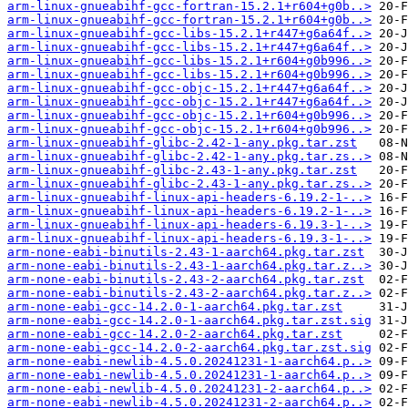
arm-linux-gnueabihf-gcc-fortran-15.2.1+r604+g0b..>
arm-linux-gnueabihf-gcc-fortran-15.2.1+r604+g0b..>
arm-linux-gnueabihf-gcc-libs-15.2.1+r447+g6a64f..>
arm-linux-gnueabihf-gcc-libs-15.2.1+r447+g6a64f..>
arm-linux-gnueabihf-gcc-libs-15.2.1+r604+g0b996..>
arm-linux-gnueabihf-gcc-libs-15.2.1+r604+g0b996..>
arm-linux-gnueabihf-gcc-objc-15.2.1+r447+g6a64f..>
arm-linux-gnueabihf-gcc-objc-15.2.1+r447+g6a64f..>
arm-linux-gnueabihf-gcc-objc-15.2.1+r604+g0b996..>
arm-linux-gnueabihf-gcc-objc-15.2.1+r604+g0b996..>
arm-linux-gnueabihf-glibc-2.42-1-any.pkg.tar.zst
arm-linux-gnueabihf-glibc-2.42-1-any.pkg.tar.zs..>
arm-linux-gnueabihf-glibc-2.43-1-any.pkg.tar.zst
arm-linux-gnueabihf-glibc-2.43-1-any.pkg.tar.zs..>
arm-linux-gnueabihf-linux-api-headers-6.19.2-1-..>
arm-linux-gnueabihf-linux-api-headers-6.19.2-1-..>
arm-linux-gnueabihf-linux-api-headers-6.19.3-1-..>
arm-linux-gnueabihf-linux-api-headers-6.19.3-1-..>
arm-none-eabi-binutils-2.43-1-aarch64.pkg.tar.zst
arm-none-eabi-binutils-2.43-1-aarch64.pkg.tar.z..>
arm-none-eabi-binutils-2.43-2-aarch64.pkg.tar.zst
arm-none-eabi-binutils-2.43-2-aarch64.pkg.tar.z..>
arm-none-eabi-gcc-14.2.0-1-aarch64.pkg.tar.zst
arm-none-eabi-gcc-14.2.0-1-aarch64.pkg.tar.zst.sig
arm-none-eabi-gcc-14.2.0-2-aarch64.pkg.tar.zst
arm-none-eabi-gcc-14.2.0-2-aarch64.pkg.tar.zst.sig
arm-none-eabi-newlib-4.5.0.20241231-1-aarch64.p..>
arm-none-eabi-newlib-4.5.0.20241231-1-aarch64.p..>
arm-none-eabi-newlib-4.5.0.20241231-2-aarch64.p..>
arm-none-eabi-newlib-4.5.0.20241231-2-aarch64.p..>