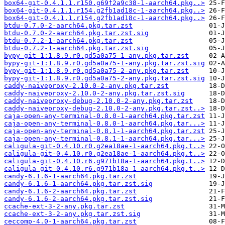
box64-git-0.4.1.1.r150.g69f2a9c38-1-aarch64.pkg..>
box64-git-0.4.1.1.r154.g2fb1ad18c-1-aarch64.pkg..>
box64-git-0.4.1.1.r154.g2fb1ad18c-1-aarch64.pkg..>
btdu-0.7.0-2-aarch64.pkg.tar.zst
btdu-0.7.0-2-aarch64.pkg.tar.zst.sig
btdu-0.7.2-1-aarch64.pkg.tar.zst
btdu-0.7.2-1-aarch64.pkg.tar.zst.sig
bypy-git-1:1.8.9.r0.gd5a0a75-1-any.pkg.tar.zst
bypy-git-1:1.8.9.r0.gd5a0a75-1-any.pkg.tar.zst.sig
bypy-git-1:1.8.9.r0.gd5a0a75-2-any.pkg.tar.zst
bypy-git-1:1.8.9.r0.gd5a0a75-2-any.pkg.tar.zst.sig
caddy-naiveproxy-2.10.0-2-any.pkg.tar.zst
caddy-naiveproxy-2.10.0-2-any.pkg.tar.zst.sig
caddy-naiveproxy-debug-2.10.0-2-any.pkg.tar.zst
caddy-naiveproxy-debug-2.10.0-2-any.pkg.tar.zst..>
caja-open-any-terminal-0.8.0-1-aarch64.pkg.tar.zst
caja-open-any-terminal-0.8.0-1-aarch64.pkg.tar...>
caja-open-any-terminal-0.8.1-1-aarch64.pkg.tar.zst
caja-open-any-terminal-0.8.1-1-aarch64.pkg.tar...>
caligula-git-0.4.10.r0.g2ea18ae-1-aarch64.pkg.t..>
caligula-git-0.4.10.r0.g2ea18ae-1-aarch64.pkg.t..>
caligula-git-0.4.10.r6.g971b18a-1-aarch64.pkg.t..>
caligula-git-0.4.10.r6.g971b18a-1-aarch64.pkg.t..>
candy-6.1.6-1-aarch64.pkg.tar.zst
candy-6.1.6-1-aarch64.pkg.tar.zst.sig
candy-6.1.6-2-aarch64.pkg.tar.zst
candy-6.1.6-2-aarch64.pkg.tar.zst.sig
ccache-ext-3-2-any.pkg.tar.zst
ccache-ext-3-2-any.pkg.tar.zst.sig
ceccomp-4.0-1-aarch64.pkg.tar.zst