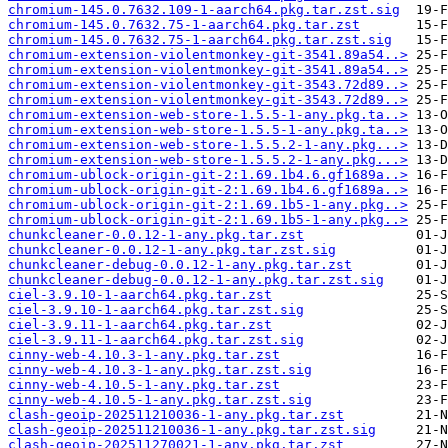
chromium-145.0.7632.109-1-aarch64.pkg.tar.zst.sig
chromium-145.0.7632.75-1-aarch64.pkg.tar.zst
chromium-145.0.7632.75-1-aarch64.pkg.tar.zst.sig
chromium-extension-violentmonkey-git-3541.89a54..>
chromium-extension-violentmonkey-git-3541.89a54..>
chromium-extension-violentmonkey-git-3543.72d89..>
chromium-extension-violentmonkey-git-3543.72d89..>
chromium-extension-web-store-1.5.5-1-any.pkg.ta..>
chromium-extension-web-store-1.5.5-1-any.pkg.ta..>
chromium-extension-web-store-1.5.5.2-1-any.pkg...>
chromium-extension-web-store-1.5.5.2-1-any.pkg...>
chromium-ublock-origin-git-2:1.69.1b4.6.gf1689a..>
chromium-ublock-origin-git-2:1.69.1b4.6.gf1689a..>
chromium-ublock-origin-git-2:1.69.1b5-1-any.pkg..>
chromium-ublock-origin-git-2:1.69.1b5-1-any.pkg..>
chunkcleaner-0.0.12-1-any.pkg.tar.zst
chunkcleaner-0.0.12-1-any.pkg.tar.zst.sig
chunkcleaner-debug-0.0.12-1-any.pkg.tar.zst
chunkcleaner-debug-0.0.12-1-any.pkg.tar.zst.sig
ciel-3.9.10-1-aarch64.pkg.tar.zst
ciel-3.9.10-1-aarch64.pkg.tar.zst.sig
ciel-3.9.11-1-aarch64.pkg.tar.zst
ciel-3.9.11-1-aarch64.pkg.tar.zst.sig
cinny-web-4.10.3-1-any.pkg.tar.zst
cinny-web-4.10.3-1-any.pkg.tar.zst.sig
cinny-web-4.10.5-1-any.pkg.tar.zst
cinny-web-4.10.5-1-any.pkg.tar.zst.sig
clash-geoip-202511210036-1-any.pkg.tar.zst
clash-geoip-202511210036-1-any.pkg.tar.zst.sig
clash-geoip-202511270021-1-any.pkg.tar.zst